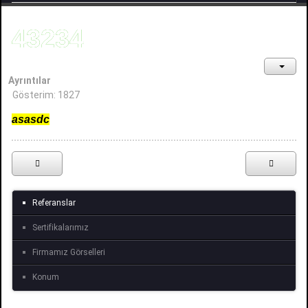
43234
Ayrıntılar
Gösterim: 1827
asasdc
Referanslar
Sertifikalarımız
Firmamız Görselleri
Konum